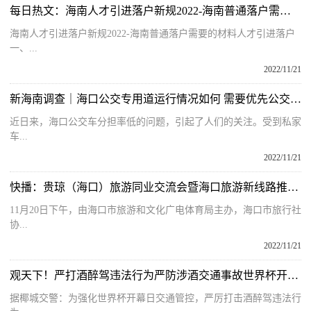
每日热文：海南人才引进落户新规2022-海南普通落户需要的材料
海南人才引进落户新规2022-海南普通落户需要的材料人才引进落户
一、...
2022/11/21
新海南调查｜海口公交专用道运行情况如何 需要优先公交车路权吗？
近日来，海口公交车分担率低的问题，引起了人们的关注。受到私家
车...
2022/11/21
快播：贵琼（海口）旅游同业交流会暨海口旅游新线路推介会今日在贵阳举行
11月20日下午，由海口市旅游和文化广电体育局主办，海口市旅行社
协...
2022/11/21
观天下！严打酒醉驾违法行为严防涉酒交通事故世界杯开幕日严查酒驾！
据椰城交警：为强化世界杯开幕日交通管控，严厉打击酒醉驾违法行