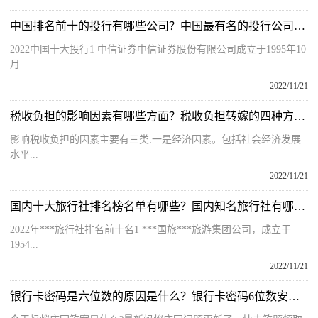
中国排名前十的投行有哪些公司？中国最有名的投行公司是哪家呢？
2022中国十大投行1 中信证券中信证券股份有限公司成立于1995年10
月...
2022/11/21
税收负担的影响因素有哪些方面？税收负担转嫁的四种方式有哪些？
影响税收负担的因素主要有三类:一是经济因素。包括社会经济发展
水平...
2022/11/21
国内十大旅行社排名榜名单有哪些？国内知名旅行社有哪些公司呢？
2022年***旅行社排名前十名1 ***国旅***旅游集团公司，成立于
1954...
2022/11/21
银行卡密码是六位数的原因是什么？银行卡密码6位数安全吗为什么？