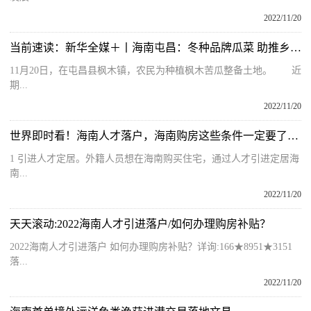
2022/11/20
当前速读：新华全媒＋丨海南屯昌：冬种品牌瓜菜 助推乡村振兴
11月20日，在屯昌县枫木镇，农民为种植枫木苦瓜整备土地。 近
期...
2022/11/20
世界即时看！海南人才落户，海南购房这些条件一定要了解！
1 引进人才定居。外籍人员想在海南购买住宅，通过人才引进定居海
南...
2022/11/20
天天滚动:2022海南人才引进落户/如何办理购房补贴？
2022海南人才引进落户 如何办理购房补贴？详询:166★8951★3151
落...
2022/11/20