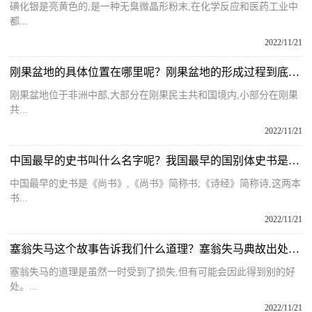
碘化银是亮黄色的,是一种无臭微晶形粉末,在化学反应和医药工业中
都...
2022/11/21
刚果盆地的具体位置在哪里呢？刚果盆地的形成过程到底是什么呢？
刚果盆地位于非洲中部,大部分在刚果民主共和国境内,小部分在刚果
共...
2022/11/21
中国最早的史书叫什么名字呢？我国最早的国别体史书是哪一部呢？
中国最早的史书是《尚书》,《尚书》简称书;《诗经》简称诗,这两本
书...
2022/11/21
塞翁失马这个故事告诉我们什么道理？塞翁失马典故出处是什么呢？
塞翁失马的道理是虽然一时受到了损失,但有可能会因此得到别的好
处。...
2022/11/21