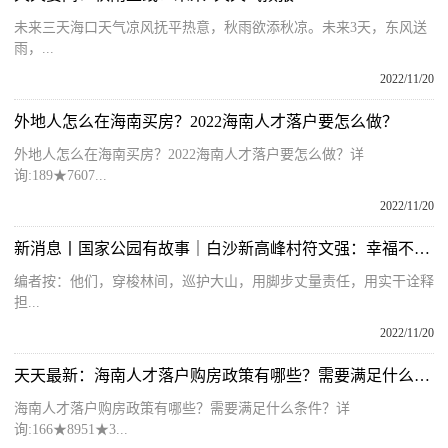
未来三天海口天气凉风抚平热意，秋雨欲添秋凉。未来3天，东风送
雨，...
2022/11/20
外地人怎么在海南买房？2022海南人才落户要怎么做？
外地人怎么在海南买房？2022海南人才落户要怎么做？详
询:189★7607...
2022/11/20
新消息丨国家公园有故事｜白沙新高峰村符文强：幸福不晚点 生态搬迁带来全新好生活
编者按：他们，穿梭林间，巡护大山，用脚步丈量责任，用实干诠释
担...
2022/11/20
天天最新：海南人才落户购房政策有哪些？需要满足什么条件？
海南人才落户购房政策有哪些？需要满足什么条件？详
询:166★8951★3...