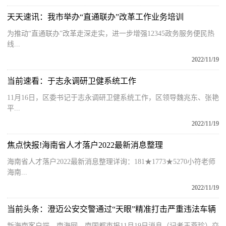
天天速讯：我市举办“直通联办”改革工作业务培训
为推动“直通联办”改革走深走实，进一步增强12345政务服务便民热
线...
2022/11/19
当前速看：于志永调研卫健系统工作
11月16日，区委书记于志永调研卫健系统工作，区领导魏兆东、张艳
平...
2022/11/19
焦点快报!海南省人才落户2022最新消息整理
海南省人才落户2022最新消息整理详询：181★1773★5270小符老师
海南...
2022/11/19
当前头条：澄迈公安交警通过“天眼”精准打击严重违法车辆
新海南客户端、南海网、南国都市报11月19日消息（记者王燕珍）交