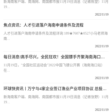
新海南客户端、南海网、南国都市报11月19日消息（记者陈望）11月
19...
2022/11/19
焦点资讯：人才引进落户海南申请条件及流程
人才引进落户海南申请条件及流程详询:189★7607★0527小马老师海
南...
2022/11/19
每日消息!高手尽兴，全民狂欢！全国镖手齐聚海南海口共享飞镖盛宴
11月19日，“全国社区运动会”2022中国飞镖公开赛（海南海口站）
在...
2022/11/19
环球快资讯丨万宁与4家企业签订渔业产业项目协议 总投资超4亿元
新海南客户端、南海网、南国都市报11月19日消息（记者张野）11月
19...
2022/11/19