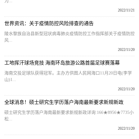
为...
2022/11/21
世界资讯：关于疫情防控风险排查的通告
陵水黎族自治县新型冠状病毒肺炎疫情防控工作指挥部关于疫情防控
风...
2022/11/20
工地挥汗球场竞技 海南环岛旅游公路首届足球赛落幕
海南交投足球队获得冠军。主办方供图人民网海口11月20日电(李学
山)1...
2022/11/20
全球消息！硕士研究生学历落户海南最新要求新规新政
硕士研究生学历落户海南最新要求新规新政详询:166★8956★7735小
松...
2022/11/20