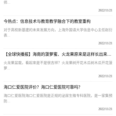
师...
2022/11/21
今热点：信息技术与教育教学融合下的教室重构
对于高校新基建的未来发展方向，上海外国语大学信息中心主任赵衍
表...
2022/11/21
【全球快播报】海南的菠萝蜜、火龙果原来是这样长出来的！太长见识啦
火龙果盆栽，看起来是不是很吉祥？火龙果树开花木瓜树木瓜开花菠
萝...
2022/11/21
海口仁爱医院评价？海口仁爱医院可靠吗？
海口仁爱医院海口仁爱医院是正规的泌尿生殖专科医院，是一家集预
防...
2022/11/21