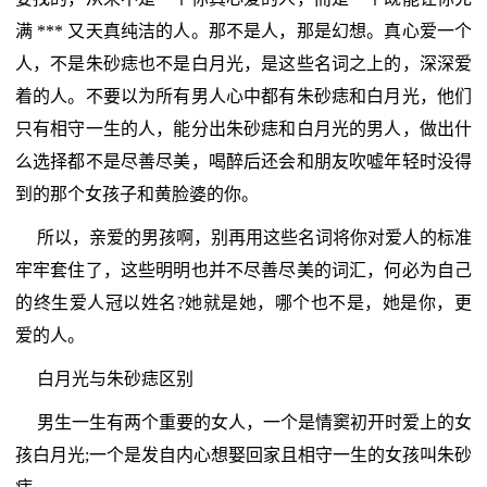
满 *** 又天真纯洁的人。那不是人，那是幻想。真心爱一个
人，不是朱砂痣也不是白月光，是这些名词之上的，深深爱
着的人。不要以为所有男人心中都有朱砂痣和白月光，他们
只有相守一生的人，能分出朱砂痣和白月光的男人，做出什
么选择都不是尽善尽美，喝醉后还会和朋友吹嘘年轻时没得
到的那个女孩子和黄脸婆的你。
所以，亲爱的男孩啊，别再用这些名词将你对爱人的标准
牢牢套住了，这些明明也并不尽善尽美的词汇，何必为自己
的终生爱人冠以姓名?她就是她，哪个也不是，她是你，更
爱的人。
白月光与朱砂痣区别
男生一生有两个重要的女人，一个是情窦初开时爱上的女
孩白月光;一个是发自内心想娶回家且相守一生的女孩叫朱砂