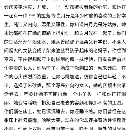
砂痣美艳活泼，开放，一举一动都撩拨着你的心房，和她在
一起有一种 *** 的堕落感;白月光是年少时偷偷喜欢的三好学
生，纯洁又内向，温柔又理性，你知道白月光是好姑娘，她
永远都能在正确的道路上指引你。和白月光在一起了，你们
的生活渐渐平淡如水，她从曾经那个温柔又有学识，不食人
间烟火的女孩变成了柴米油盐骂孩子起床的老妈子，你感到
窒息，不由得想起年少时碰到的那一抹惊艳，再看看面前这
个寡淡的女人，你后悔了。她成了你胸口的一颗朱砂痣，在
你的心头热烈而浓重，让你心跳加速，仿佛自己也年轻了不
少。选择了朱砂痣，那个漂亮外向的女人，她的容颜也会渐
渐老去，年龄让她不可能再像一个小丫头一样和你打打闹
闹。她变得聒噪，抱怨自己老去的容颜和你那不高的工资。
你们躺在床上，她已沉沉睡去，你还睡不着。你们曾经在这
张床上翻云覆雨，哈哈大笑，现在的你却连搂着她睡觉都做
不到。你闭上双眼，感觉眼前一亮，睁开眼，窗外的月光温