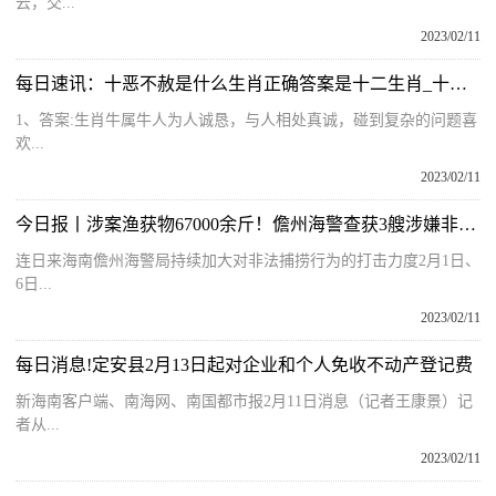
云，交...
2023/02/11
每日速讯：十恶不赦是什么生肖正确答案是十二生肖_十恶不赦是什么生肖
1、答案:生肖牛属牛人为人诚恳，与人相处真诚，碰到复杂的问题喜
欢...
2023/02/11
今日报丨涉案渔获物67000余斤！儋州海警查获3艘涉嫌非法捕捞渔船
连日来海南儋州海警局持续加大对非法捕捞行为的打击力度2月1日、
6日...
2023/02/11
每日消息!定安县2月13日起对企业和个人免收不动产登记费
新海南客户端、南海网、南国都市报2月11日消息（记者王康景）记
者从...
2023/02/11