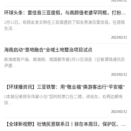
2023/02/12
环球头条：雷佳音三亚度假，与高颜值老婆罕同框，打扮朴素买海鲜烟火气十足
2月12日，有网友发文称在三亚偶遇到了知名男演员雷佳音。在感情
生活...
2023/02/12
海南启动“垦地融合”全域土地整治项目试点
新海南客户端、南海网、南国都市报2月12日消息（记者谭琦通讯员
尹建...
2023/02/12
【环球播资讯】三亚铁警：用“敬业福”换游客出行“平安福”
□本报记者邢东伟翟小功“您的检票口在二楼，进站左、右两边都有
扶...
2023/02/12
【全球新视野】社情民意联系日丨就在本周日，保护区、姑苏区第十八场“社情民意联系日”来啦！