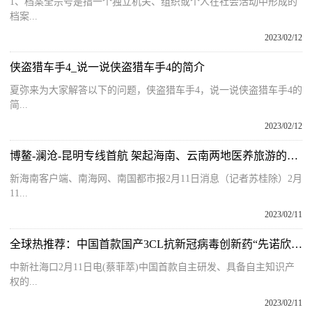
1、档案全宗号是指一个独立机关、组织或个人在社会活动中形成的
档案...
2023/02/12
侠盗猎车手4_说一说侠盗猎车手4的简介
夏弥来为大家解答以下的问题，侠盗猎车手4，说一说侠盗猎车手4的
简...
2023/02/12
博鳌-澜沧-昆明专线首航 架起海南、云南两地医养旅游的“空中桥梁”
新海南客户端、南海网、南国都市报2月11日消息（记者苏桂除）2月
11...
2023/02/11
全球热推荐：中国首款国产3CL抗新冠病毒创新药“先诺欣”上市投产
中新社海口2月11日电(蔡菲萃)中国首款自主研发、具备自主知识产
权的...
2023/02/11