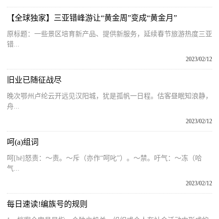
【全球独家】三亚错峰游让“黄金周”变成“黄金月”
原标题：一些景区培育新产品、提供新服务，延续春节旅游热度三亚
错...
2023/02/12
旧业已随征战尽
晚次鄂州卢纶云开远见汉阳城，犹是孤帆一日程。估客昼眠知浪静，
舟...
2023/02/12
呵(a)组词
呵[hē]怒责：～责。～斥（亦作“呵叱”）。～禁。吁气：～冻（哈
气...
2023/02/12
每日速读!编族号的规则