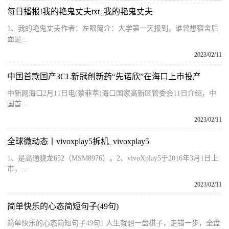
每日播报!我的艳鬼丈夫txt_我的艳鬼丈夫
1、我的艳鬼丈夫作者：左眼简介：大学第一天报到，谁曾想宿舍后
面是...
2023/02/11
中国首款国产3CL新冠创新药“先诺欣”在海口上市投产
中新网海口2月11日电(蔡菲萃)海口国家高新区管委会11日介绍，中
国首...
2023/02/11
全球微动态丨vivoxplay5拆机_vivoxplay5
1、是高通骁龙652（MSM8976）。2、vivoXplay5于2016年3月1日上
市，...
2023/02/11
简单快乐的心态简短句子(49句)
简单快乐的心态简短句子49句1 人生就想一盘棋子，走错一步，全盘