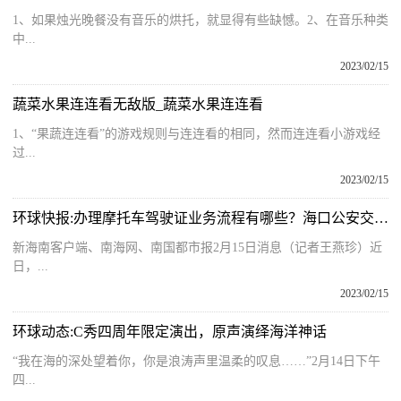
1、如果烛光晚餐没有音乐的烘托，就显得有些缺憾。2、在音乐种类
中...
2023/02/15
蔬菜水果连连看无敌版_蔬菜水果连连看
1、“果蔬连连看”的游戏规则与连连看的相同，然而连连看小游戏经
过...
2023/02/15
环球快报:办理摩托车驾驶证业务流程有哪些？海口公安交警发布最新提醒
新海南客户端、南海网、南国都市报2月15日消息（记者王燕珍）近
日，...
2023/02/15
环球动态:C秀四周年限定演出，原声演绎海洋神话
“我在海的深处望着你，你是浪涛声里温柔的叹息……”2月14日下午
四...