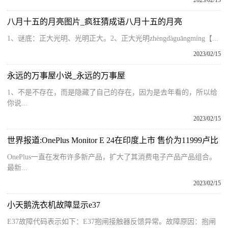
八月十五的月亮图片_疯狂猜成语八月十五的月亮
1、谜底：正大光明、光明正大。2、正大光明zhèngdàguāngmíng【...
2023/02/15
永远的万事屋小说_永远的万事屋
1、不是不存在，而是隐藏了自己的存在，因为是去年看的，所以给
你说...
2023/02/15
世界报道:OnePlus Monitor E 24在印度上市 售价为11999卢比
OnePlus一直在发布许多新产品，扩大了其消费电子产品产品组合。
最新...
2023/02/15
小天鹅洗衣机故障显示e37
E37故障代码表示如下：E37抱闸接触器反馈异常。故障原因：抱闸