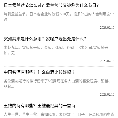
日本盂兰盆节怎么过？盂兰盆节又被称为什么节日？
每到盂兰盆节，日本各企业均放假7-10天，很多外出的人会利用这个
时...
2023/02/16
突如其来是什么意思？家喻户晓出处是什么？
离卦九四。突如其来如，焚如，死如，弃如。《象》曰:突如其来
如，无...
2023/02/16
中国名酒有哪些？什么白酒比较好喝 ？
各位酒友期待的排行榜来了!根据现在各大白酒的喜爱程度、销量、
品牌...
2023/02/16
王维的诗有哪些？王维最经典的一首诗
人生一世，草生一秋。来如风雨，去似微尘。日子，在风风雨雨中逝