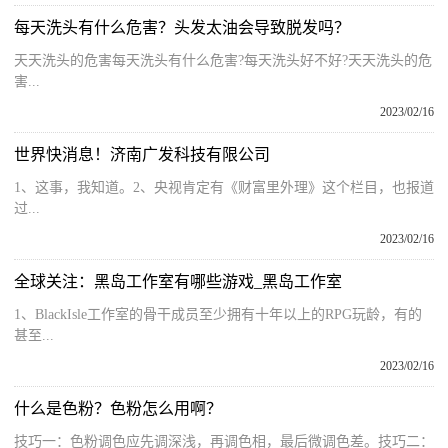
每天洗头有什么危害？头发太油会导致脱发吗？
天天洗头的危害每天洗头有什么危害?每天洗头好不好?天天洗头的危
害...
2023/02/16
世界快消息！济南广发科技有限公司
1、这事，我知道。2、央视肯定有《财富里外理》这个栏目，也报道
过...
2023/02/16
全球关注：黑岛工作室有哪些游戏_黑岛工作室
1、BlackIsle工作室的骨干成员至少拥有十年以上的RPG玩龄，有的
甚至...
2023/02/16
什么是色粉？色粉怎么用啊？
技巧一：色粉调色应先调深浅，再调色相，最后微调色差。技巧二：