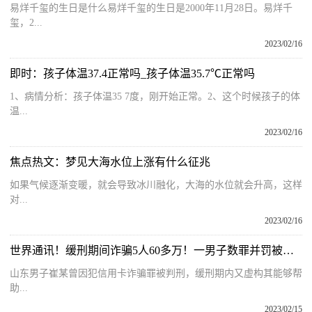
易烊千玺的生日是什么易烊千玺的生日是2000年11月28日。易烊千
玺，2...
2023/02/16
即时：孩子体温37.4正常吗_孩子体温35.7℃正常吗
1、病情分析：孩子体温35 7度，刚开始正常。2、这个时候孩子的体
温...
2023/02/16
焦点热文：梦见大海水位上涨有什么征兆
如果气候逐渐变暖，就会导致冰川融化，大海的水位就会升高，这样
对...
2023/02/16
世界通讯！缓刑期间诈骗5人60多万！一男子数罪并罚被判13年半
山东男子崔某曾因犯信用卡诈骗罪被判刑，缓刑期内又虚构其能够帮
助...
2023/02/15