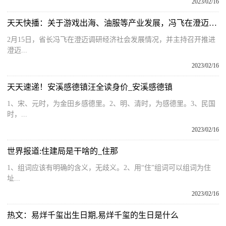
2023/02/16
天天快播：关于游戏出海、油服等产业发展，冯飞在澄迈调研时提出这些要求
2月15日，省长冯飞在澄迈调研经济社会发展情况，并主持召开推进
澄迈...
2023/02/16
天天速递！安溪感德镇汪全读身价_安溪感德镇
1、宋、元时，为金田乡感德里。2、明、清时，为感德里。3、民国
时，...
2023/02/16
世界报道:住建局是干啥的_住那
1、组词应该有明确的含义，无歧义。2、用“住”组词可以组词为住
址...
2023/02/16
热文：易烊千玺出生日期,易烊千玺的生日是什么