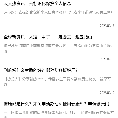
天天热资讯！去标识化保护个人信息
原标题：去标识化保护个人信息本报讯（记者李轩甫通讯员黄土育）
“...
2023/02/16
全球新资讯：人这一辈子，一定要去一趟五指山
这里地处海南岛中南部有海南岛最高峰——五指山图为五指山主峰。
骆...
2023/02/16
刮痧板什么材质的好？哪种刮痧板好用？
【痧美人】分享刮痧 *** ，传播养生干货～刮痧历史悠久，最早可
以...
2023/02/16
健康码是什么？如何申请办理和使用健康码？申请健康码的正确步骤
一、回国怎么申领防疫健康码国际版?1、打开，通过扫描官方渠道推