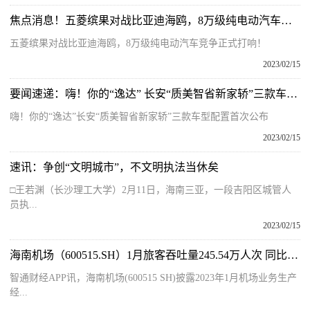
焦点消息！五菱缤果对战比亚迪海鸥，8万级纯电动汽车竞争正式打响！
五菱缤果对战比亚迪海鸥，8万级纯电动汽车竞争正式打响！
2023/02/15
要闻速递：嗨！你的“逸达” 长安“质美智省新家轿”三款车型配置首次公布
嗨！你的“逸达”长安“质美智省新家轿”三款车型配置首次公布
2023/02/15
速讯：争创“文明城市”，不文明执法当休矣
□王若渊（长沙理工大学）2月11日，海南三亚，一段吉阳区城管人
员执...
2023/02/15
海南机场（600515.SH）1月旅客吞吐量245.54万人次 同比增长24.99％
智通财经APP讯，海南机场(600515 SH)披露2023年1月机场业务生产
经...