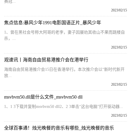
赛冠...
2023/02/15
焦点信息:暴风少年1991电影国语正片_暴风少年
1、曾在黑社会号称大阿哥的老李，妻子因屡劝其收山不果而跳楼自
杀，...
2023/02/15
观速讯丨海南自由贸易港推介会在港举行
海南自由贸易港推介会15日在香港举行。本次推介会以“新时代新开
放...
2023/02/15
msvbvm50.dll是什么文件_msvbvm50 dll
1、1 3下载并复制msvbvm50 dll2、2 3单击“这台电脑”打开驱动器...
2023/02/15
全球百事通！烛光晚餐的音乐有哪些_烛光晚餐的音乐