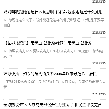
2023/02/15
妈妈叫我跟她睡是什么意思啊_妈妈叫我跟她睡是什么意思
1、你现在这么大了，最好能避免这样的情况出现吧，特别是不要再
和自...
2023/02/15
【世界播资讯】暗黑血之毁伤pk好吗_暗黑血之毁伤
1、物理攻击力+827魔法攻击力+696独立攻击力+528力量+61移动速
度+3%...
2023/02/15
环球快播：如今的纽约街头系2006年以来最危险！居民：治安没有最差只有更差
【环球时报综合报道】据《纽约邮报》12日报道，美国纽约市警方最
新...
2023/02/15
全球热议:市人大办党支部召开组织生活会和民主评议党员会议