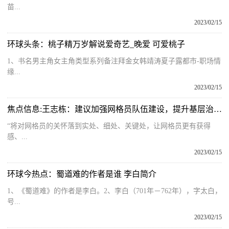
苗...
2023/02/15
环球头条：桃子精万岁解说爱奇艺_晚爱 可爱桃子
1、书名男主角女主角类型系列备注拜金女韩靖涛夏子露都市-职场情
缘...
2023/02/15
焦点信息:王志栋：建议加强网格员队伍建设，提升基层治理能力
“将对网格员的关怀落到实处、细处、关键处，让网格员更有获得
感、...
2023/02/15
环球今热点：蜀道难的作者是谁 李白简介
1、《蜀道难》的作者是李白。2、李白（701年－762年），字太白，
号...
2023/02/15