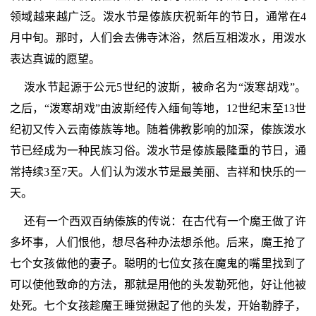
领域越来越广泛。泼水节是傣族庆祝新年的节日，通常在4
月中旬。那时，人们会去佛寺沐浴，然后互相泼水，用泼水
表达真诚的愿望。
泼水节起源于公元5世纪的波斯，被命名为“泼寒胡戏”。
之后，“泼寒胡戏”由波斯经传入缅甸等地，12世纪末至13世
纪初又传入云南傣族等地。随着佛教影响的加深，傣族泼水
节已经成为一种民族习俗。泼水节是傣族最隆重的节日，通
常持续3至7天。人们认为泼水节是最美丽、吉祥和快乐的一
天。
还有一个西双百纳傣族的传说：在古代有一个魔王做了许
多坏事，人们恨他，想尽各种办法想杀他。后来，魔王抢了
七个女孩做他的妻子。聪明的七位女孩在魔鬼的嘴里找到了
可以使他致命的方法，那就是用他的头发勒死他，好让他被
处死。七个女孩趁魔王睡觉揪起了他的头发，开始勒脖子，