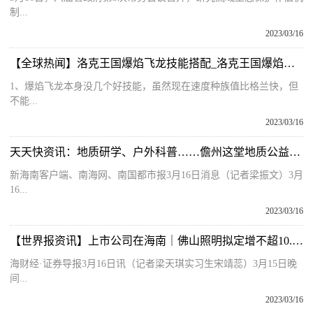
制...
2023/03/16
【全球热闻】洛克王国爆焰飞龙技能搭配_洛克王国爆焰飞龙
1、爆焰飞龙本身没几个好技能，虽然现在速度种族值比格兰快，但
不能...
2023/03/16
天天快资讯：地质研学、户外科普……儋州这堂地质公益课有意思
新海南客户端、南海网、南国都市报3月16日消息（记者梁振文）3月
16...
2023/03/16
【世界报资讯】上市公司在海南｜佛山照明拟定增不超10.95亿元 用于公司海南产业园等项目
海财经·证券导报3月16日讯（记者梁天琪实习生宋靖蕊）3月15日晚
间...
2023/03/16