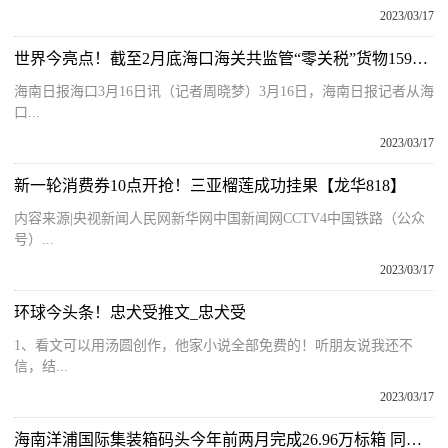
2023/03/17
世界今亮点！截至2月底海口海关共监管“零关税”货物159亿元
海南日报海口3月16日讯（记者周晓梦）3月16日，海南日报记者从海
口...
2023/03/17
新一轮消费券10点开抢！三亚榴莲成功挂果【龙华818】
内容来源|央视新闻人民网新华网中国新闻网CCTV4中国铁路（公众
号）...
2023/03/17
环球今头条！忠犬受推文_忠犬受
1、看文可以用汤圆创作，他家小说全部免费的！听朋友说我还不
信，结...
2023/03/17
海南洋浦国际集装箱码头今年前两月完成26.96万标箱 同比增长8％