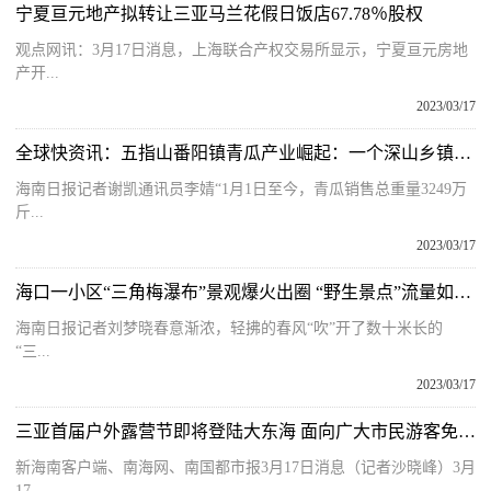
宁夏亘元地产拟转让三亚马兰花假日饭店67.78％股权
观点网讯：3月17日消息，上海联合产权交易所显示，宁夏亘元房地
产开...
2023/03/17
全球快资讯：五指山番阳镇青瓜产业崛起：一个深山乡镇的特色产业之路
海南日报记者谢凯通讯员李婧“1月1日至今，青瓜销售总重量3249万
斤...
2023/03/17
海口一小区“三角梅瀑布”景观爆火出圈 “野生景点”流量如何变“留”量？
海南日报记者刘梦晓春意渐浓，轻拂的春风“吹”开了数十米长的
“三...
2023/03/17
三亚首届户外露营节即将登陆大东海 面向广大市民游客免费开放
新海南客户端、南海网、南国都市报3月17日消息（记者沙晓峰）3月
17...