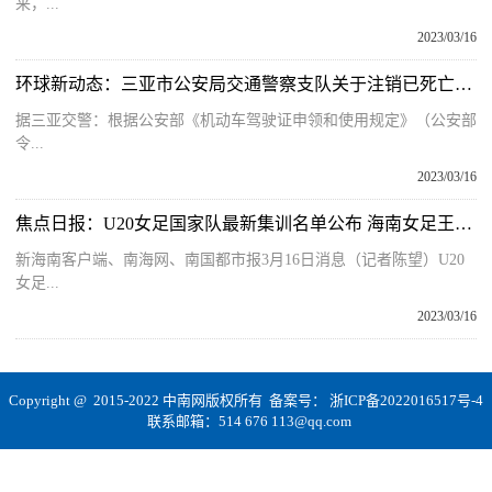
来，...
2023/03/16
环球新动态：三亚市公安局交通警察支队关于注销已死亡人员机动车驾驶证的公告
据三亚交警：根据公安部《机动车驾驶证申领和使用规定》（公安部
令...
2023/03/16
焦点日报：U20女足国家队最新集训名单公布 海南女足王靖怡入替补名单
新海南客户端、南海网、南国都市报3月16日消息（记者陈望）U20
女足...
2023/03/16
Copyright @ 2015-2022 中南网版权所有 备案号：
浙ICP备2022016517号-4
联系邮箱：514 676 113@qq.com