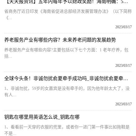
【天天报资讯】五年内每年予以财政奖励！海南明确：5大类型总部企业可申请认定
省商务厅近日印发《海南省促进总部经济发展管理办法》（以下简称
《...
2023/03/17
养老服务产业有哪些内容？未来养老问题的发展趋势
养老服务产业有哪些内容?主要包括以下七个方面：1 老年疗养，包
括...
2023/03/17
全球今头条！非诚勿扰俞夏牵手成功吗_非诚勿扰俞夏牵手成功
1、非诚勿扰，59岁的女嘉宾是没有牵手的，因为他年龄太大了，没
有人...
2023/03/17
钥匙在哪里用英语怎么说_钥匙在哪
1、看看前一天穿的衣服的兜里，或者你一进门第一件事比如拖鞋是
不是...