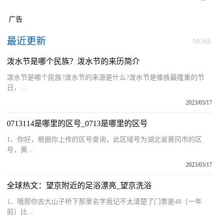
广告
最近更新
MORE
泼水节是哪个民族？泼水节的来历简介
泼水节是哪个民族?泼水节的来源是什么?泼水节是傣族最隆重的节
日，...
2023/03/17
0713114是哪里的区号_0713是哪里的区号
1、你好，根据你上传的区号查询，此区域号为湖北省黄冈市的区
号，黄...
2023/03/17
全球热文：望京附近的足浴漂亮_望京洗浴
1、哦那你去大山子桥下那里名字我记不太清楚了门票是48（一年
前）比...