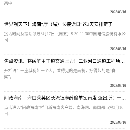
集中...
2023/03/16
世界观天下！海南“厅（局）长接话日”这3天安排定了
接话时间及接话领导3月17日（周五）9:30-11:30中国电信股份有限公
司...
2023/03/16
焦点资讯：将缓解主干道交通压力！三亚河口通道工程项目最新进展
开栏语：一座城犹如一个人，看得见的是面貌，撑得起的是“脊
梁”。...
2023/03/16
问政海南｜海口秀英区长流镇麻醉偷羊案再发 派出所：一直在调查追踪此类案件
点击进入“问政海南”栏目新海南客户端、南海网、南国都市报3月16
日...
2023/03/16