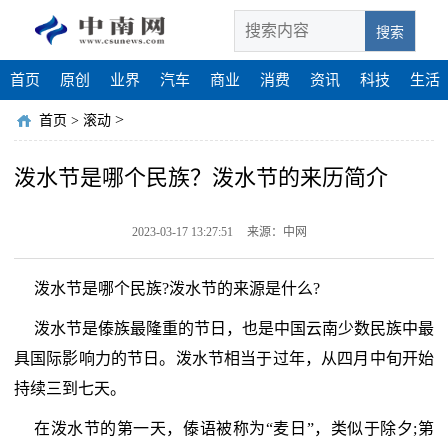
搜索
首页
原创
业界
汽车
商业
消费
资讯
科技
生活
>
首页
>
滚动
泼水节是哪个民族？泼水节的来历简介
2023-03-17 13:27:51
来源：中网
泼水节是哪个民族?泼水节的来源是什么?
泼水节是傣族最隆重的节日，也是中国云南少数民族中最
具国际影响力的节日。泼水节相当于过年，从四月中旬开始
持续三到七天。
在泼水节的第一天，傣语被称为“麦日”，类似于除夕;第