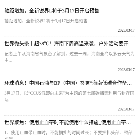
轴距增加，全新锐界L将于3月17日开启预售
轴距增加，全新锐界L将于3月17日开启预售
2023/03/17
世界微头条丨超38℃！海南下周高温来袭，户外活动要开始防暑了
记者上午从海南省气象台了解到，过去一周，海南全岛以多云天气为
主...
2023/03/17
环球消息！中国石油与BP（中国）签署“海南低碳合作备忘录”，共同推进CCUS产业化
3月17日，以“CCUS低碳向未来”为主题的第七届碳捕集利用与封存国
际...
2023/03/17
世界聚焦：使用止血带时不能使用什么措施_使用止血带止血不能采取什么措施
1、使用止血带止血时，不能捆扎的时间过长；不要捆扎头部、颈部