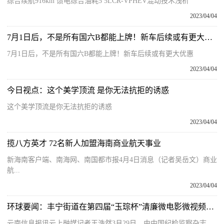
综合续航916km 馈电综合油耗5 5LCR-VPHEV混动技术浅析
2023/04/04
7月1日后，不是所有国六B都能上牌！新车后续或有更大优惠
7月1日后，不是所有国六B都能上牌！新车后续或有更大优惠
2023/04/04
今日视点：这个美学顶流 是你无法抗拒的诱惑
这个美学顶流是你无法抗拒的诱惑
2023/04/04
揽八方英才 72名新人加盟海南商业航天事业
新海南客户端、南海网、南国都市报4月4日消息（记者吴岳文）商业
航...
2023/04/04
环球要闻：丰宁街道在第四届“玉琮杯”清廉微电影微视频大赛获得入围奖
云南信息报讯云上融媒记者王浩然3月29日，由中国纪检监察杂志