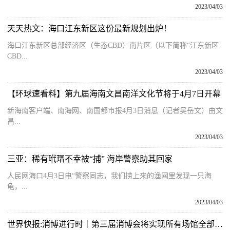
2023/04/03
天天热文：海口江东新区这份最新规划出炉！
海口江东新区总部经济区（生态CBD）南片区（以下简称“江东新区
CBD...
2023/04/03
【环球速看料】第九届海南文昌南洋文化节将于4月7日开幕
新海南客户端、南海网、南国都市报4月3日消息（记者吴岳文）由文
昌...
2023/04/03
三亚：稀有玳瑁不幸被“捕” 海岸警察助其回家
人民网海口4月3日电“警察同志，我们捞上来的渔网里发现一只海
龟，...
2023/04/03
世界快报:消博进行时｜第三届消博会将实现所有场馆全部使用绿色电力