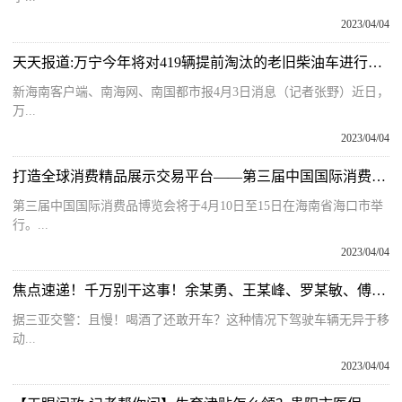
2023/04/04
天天报道:万宁今年将对419辆提前淘汰的老旧柴油车进行补贴 领取指南请收好
新海南客户端、南海网、南国都市报4月3日消息（记者张野）近日，
万...
2023/04/04
打造全球消费精品展示交易平台——第三届中国国际消费品博览会将在海口举办
第三届中国国际消费品博览会将于4月10日至15日在海南省海口市举
行。...
2023/04/04
焦点速递！千万别干这事！余某勇、王某峰、罗某敏、傅某修被三亚交警查获！｜酒驾醉驾曝光台
据三亚交警：且慢！喝酒了还敢开车？这种情况下驾驶车辆无异于移
动...
2023/04/04