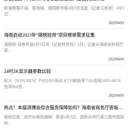
新海南客户端、南海网、南国都市报4月3日消息（记者汪承贤）4月3
日...
2023/04/03
海南启动2023年“揭榜挂帅”项目榜单需求征集
海财经·证券导报4月3日讯（记者林师炜）3日，记者从海南省科技厅
获...
2023/04/03
24吋2K显示器参数比较
松人（SONGREN）PSD240A标价￥559刷新率75Hz色域100%sRGB
色深8bit色...
2023/04/03
热点！本届消博会综合服务保障如何？海南省商务厅答每经问：实行简化审批、“7×24”小时全天候预约等一系列便捷措施
每经记者：张怀水每经编辑：陈星4月3日，国新办举行第三届中国国
际...