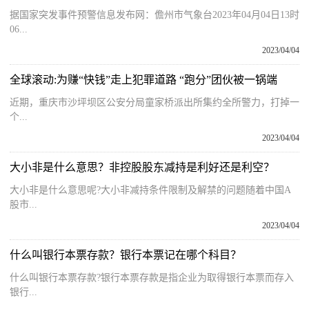
据国家突发事件预警信息发布网：儋州市气象台2023年04月04日13时
06...
2023/04/04
全球滚动:为赚“快钱”走上犯罪道路 “跑分”团伙被一锅端
近期，重庆市沙坪坝区公安分局童家桥派出所集约全所警力，打掉一
个...
2023/04/04
大小非是什么意思？非控股股东减持是利好还是利空？
大小非是什么意思呢?大小非减持条件限制及解禁的问题随着中国A
股市...
2023/04/04
什么叫银行本票存款？银行本票记在哪个科目？
什么叫银行本票存款?银行本票存款是指企业为取得银行本票而存入
银行...