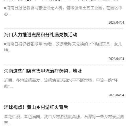
■海南日报记者曹马志通过无人机，俯瞰儋州王五工业园，在园区中
心...
2023/04/04
海口大力推进志愿积分礼遇兑换活动
■海南日报记者张期望“你看，这是我昨天兑换的1个毛绒玩具，女儿
特...
2023/04/04
海南这些门店有售甲流治疗药物，地址
近期，多地流感高发，流感病毒活动水平不断增强，甲流一路“狂
飙”...
2023/04/04
环球视点！黄山乡村游红火背后
春花烂漫，春色满园，我市乡村游热度高涨，石潭等一些乡村景点周
末...