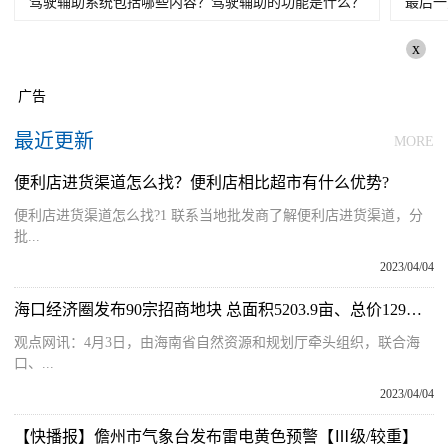
驾驶辅助系统包括哪些内容？驾驶辅助的功能是什么？
最后一
x
广告
最近更新
MORE
便利店进货渠道怎么找？便利店相比超市有什么优势?
便利店进货渠道怎么找?1 联系当地批发商了解便利店进货渠道，分
批...
2023/04/04
海口经济圈发布90宗招商地块 总面积5203.9亩、总价129亿元
观点网讯：4月3日，由海南省自然资源和规划厅牵头组织，联合海
口、...
2023/04/04
【快播报】儋州市气象台发布雷电黄色预警【Ⅲ级/较重】