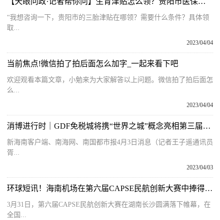
【天眼问政·记者帮你问】生育津贴怎么领？贵阳市医保局回应热点
“我想咨询一下，贵阳市的三胎津贴在哪领？需要什么条件？具体领
取...
2023/04/04
当前焦点!微信拍了拍后面怎么加字_一起来看下吧
欢迎观看本篇文章，小勉来为大家解答以上问题。微信拍了拍后面怎
么...
2023/04/04
消博进行时｜GDF免税城将携“世界之城”概念亮相第三届消博会
新海南客户端、南海网、南国都市报4月3日消息（记者王子遥通讯员
胥...
2023/04/03
环球短讯！海南机场在第六届CAPSE民航创新大赛中捧得多项创新提名奖
3月31日，第六届CAPSE民航创新大赛在湖南长沙圆满落下帷幕，在
全国...