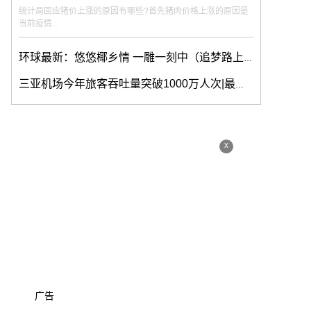
统计局回应猪价上涨的原因有哪些?首先猪肉价格上涨的原因是
当前疫情...
环球最新：悠悠椰乡情 一雕一刻中（追梦路上）
三亚机场今年旅客吞吐量突破1000万人次|最新快讯
x
广告