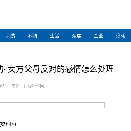
消费
科技
生活
聚焦
企业
滚动
办 女方父母反对的感情怎么处理
:05
来源：伊秀经验网
(资料图)