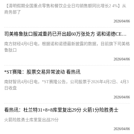
【清明假期全国重点零售和餐饮企业日均销售额同比增长2 4%】从
商务部了
2026/04/06
司美格鲁肽口服减重药已开出超60万张处方 诺和诺德CEO：减重药市场目前仅触及“皮毛”-百事通
南方财经4月6日电，根据诺和诺德最新披露的数据，目前旗下司美格
鲁肽口
2026/04/06
*ST赛隆：股票交易异常波动 看热讯
南财智讯4月6日电，*ST赛隆公告，公司股票于2026年4月2日、4月3
日收盘
2026/04/06
看热讯：杜兰特31+8+8库里复出29分 火箭1分险胜勇士
火箭险胜勇士库里复出战29分
2026/04/06