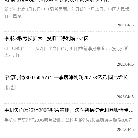
新华社北京4月15日电（记者吴雨、刘开雄）4月15日，中国人民银
行、国家
2026/04/16
季报:3股亏损扩大 1股扣非净利润-0.4亿
CFi CN讯： 从昨日至今日(4月16日)盘前季报来看，3股亏损扩
大。川润
2026/04/16
宁德时代(300750.SZ)：一季度净利润207.38亿元 同比增长48.52%-微资讯
,格隆汇
2026/04/15
手机失而复得但200G照片被删，法院判拾得者和商贩连带赔偿800元 今日关注
手机失而复得但200G照片被删，法院判拾得者和商贩连带赔偿800元
2026/04/15