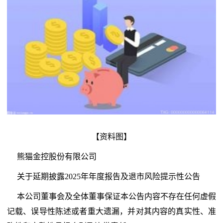
【资料图】
熊猫金控股份有限公司
关于延期披露2025年年度报告及退市风险提示性公告
本公司董事会及全体董事保证本公告内容不存在任何虚假
记载、误导性陈述或者重大遗漏，并对其内容的真实性、准