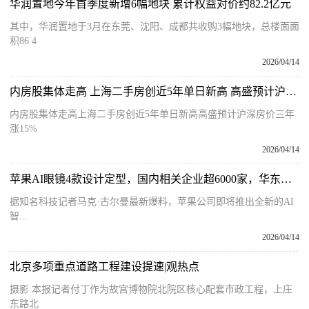
华润置地今年首季度新增6幅地块 累计权益对价约82.2亿元
其中，华润置地于3月在东莞、沈阳、成都共收购3幅地块，总楼面面
积86 4
2026/04/14
内房股集体走高 上海二手房创近5年单日新高 高盛预计沪深房价三年涨15%
内房股集体走高上海二手房创近5年单日新高高盛预计沪深房价三年
涨15%
2026/04/14
苹果AI眼镜4款设计定型，国内相关企业超6000家，华东华南逾六成
据知名科技记者马克·古尔曼最新爆料，苹果公司即将推出全新的AI
智...
2026/04/14
北京多项重点道路工程建设提速|观热点
摄影 本报记者付丁作为故宫博物院北院区核心配套市政工程，上庄
东路北