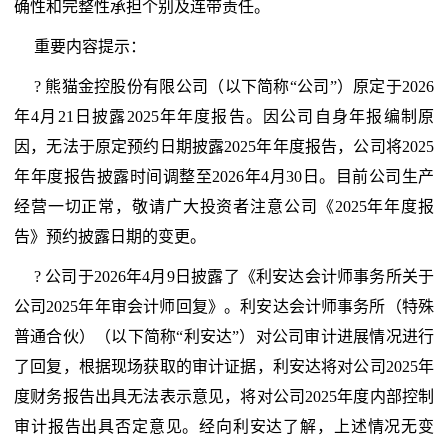
确性和完整性承担个别及连带责任。
重要内容提示：
? 熊猫金控股份有限公司（以下简称“公司”）原定于2026
年4月21日披露2025年年度报告。因公司自身年报编制原
因，无法于原定预约日期披露2025年年度报告，公司将2025
年年度报告披露时间调整至2026年4月30日。目前公司生产
经营一切正常，敬请广大投资者注意公司《2025年年度报
告》预约披露日期的变更。
? 公司于2026年4月9日披露了《利安达会计师事务所关于
公司2025年年审会计师回复》。利安达会计师事务所（特殊
普通合伙）（以下简称“利安达”）对公司审计进展情况进行
了回复，根据现场获取的审计证据，利安达将对公司2025年
度财务报告出具无法表示意见，将对公司2025年度内部控制
审计报告出具否定意见。经向利安达了解，上述情况无变