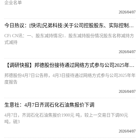
企业名单
2026/04/07
今日热议：[快讯]兄弟科技:关于公司控股股东、实际控制人提前终止股份减持计划暨减持股份结果
CFi CN讯：一、股东减持情况1．股东减持股份情况股东名称减持方
式减持
2026/04/07
【调研快报】邦德股份接待通过网络方式参与公司2025年年度报告业绩说明会的投资者等1家机构调研
邦德股份4月7日公告称，4月3日接待通过网络方式参与公司2025年年
度报告
2026/04/07
生意社：4月7日齐润石化石油焦报价下调
4月7日，齐润石化石油焦报价1900元 吨，较上一交易日下调80元
吨，硫3
2026/04/07