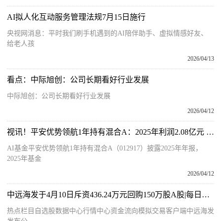
AI拟人化互动服务管理法规7月15日施行
央视网消息：平时我们刷手机遇到的AI陪伴助手、虚拟情感好友、
给老人孩
2026/04/13
看点：中际旭创：公司长期看好行业发展
中际旭创：公司长期看好行业发展
2026/04/12
视讯！平安优势领航1年持有混合A：2025年利润2.08亿元 净值增长率58.88%
AI基金平安优势领航1年持有混合A（012917）披露2025年年报，
2025年基金
2026/04/12
中远海发于4月10日斥资436.24万元回购150万股A股|每日看点
热点栏目自选股数据中心行情中心资金流向模拟交易客户端中远海发