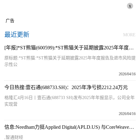
x
广告
最近更新
MORE
[年报]*ST熊猫(600599):*ST熊猫关于延期披露2025年年度报告及退市风险提示性公告
原标题:*ST熊猫:*ST熊猫关于延期披露2025年年度报告及退市风险提
示性公
2026/04/16
今日热搜:壹石通(688733.SH)：2025年净亏损2212.24万元
格隆汇4月16日丨壹石通(688733 SH)发布2025年年报显示，公司全年
实现营
2026/04/16
信息:Needham力挺Applied Digital(APLD.US) 与CoreWeave租约调整有望降低资本成本
,智通财经