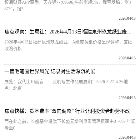
智通财经APP获悉，天齐锂业(09696)午前涨超5%，截至发稿，涨4
87%，报5
2026/04/13
焦点观察：生意社：2026年4月13日福建泉州玖龙纸业废纸收购价格上调
2026年4月13日福建泉州玖龙纸业，A级废黄纸价格呈现调整，废纸
收购价格
2026/04/13
一管毛笔画世界风光 记录对生活深沉的爱
展览：我代山川而言——亚明写生作品展展期：2026 3 27-4 26地
点：北京
2026/04/13
焦点快播：货基费率“双向调整” 行业让利投资者趋势不改
而在此之前，长盛基金将旗下长盛元增利货币管理费率由0 70% 年调
降至0
2026/04/13