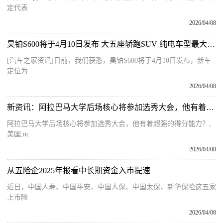
定代表
2026/04/08
昊铂S600将于4月10日发布 大五座轿跑SUV 纯电车型最大续航800km
[汽车之家资讯]日前，我们获悉，昊铂S600将于4月10日发布，新车
定位为
2026/04/08
新资讯：阿拉巴马大学后场核心将参加选秀大会，他有着超强的得分能力？
阿拉巴马大学后场核心将参加选秀大会，他有着超强的得分能力？,
美国,nc
2026/04/08
从五险企2025年报看中长期资金入市提速
近日，中国人寿、中国平安、中国人保、中国太保、新华保险这五家
上市险
2026/04/08