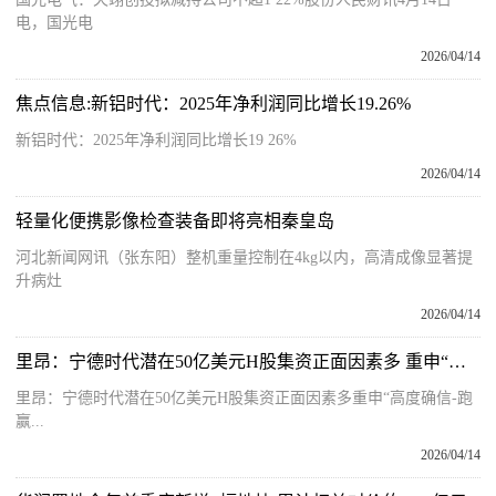
电，国光电
2026/04/14
焦点信息:新铝时代：2025年净利润同比增长19.26%
新铝时代：2025年净利润同比增长19 26%
2026/04/14
轻量化便携影像检查装备即将亮相秦皇岛
河北新闻网讯（张东阳）整机重量控制在4kg以内，高清成像显著提
升病灶
2026/04/14
里昂：宁德时代潜在50亿美元H股集资正面因素多 重申“高度确信-跑赢大市”评级
里昂：宁德时代潜在50亿美元H股集资正面因素多重申“高度确信-跑
赢...
2026/04/14