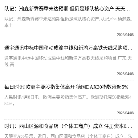
队记：瀚森新秀赛季未达预期 但仍是球队核心资产 天天资讯
队记：瀚森新秀赛季未达预期但仍是球队核心资产,队记,nba,杨瀚森,
本土
2026/04/08
通宇通讯中标中国移动成渝中线和新渝万高铁天线采购项目-短讯
通宇通讯中标中国移动成渝中线和新渝万高铁天线采购项目,广东,天
线,高
2026/04/08
每日时讯!欧洲主要股指集体高开 德国DAX30指数涨超5%
人民财讯4月8日电，欧洲主要股指集体高开。欧洲斯托克50指数涨4
84%，
2026/04/08
时讯：西山区源和食品店（个体工商户）成立 注册资本0.3万人民币
天眼查App显示，近日，西山区源和食品店（个体工商户）成立，法