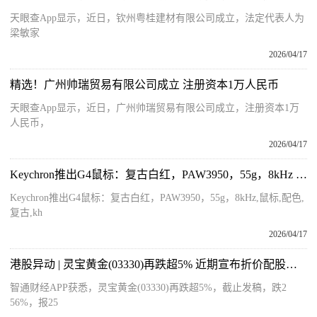
天眼查App显示，近日，钦州粤桂建材有限公司成立，法定代表人为
梁敏家
2026/04/17
精选！广州帅瑞贸易有限公司成立 注册资本1万人民币
天眼查App显示，近日，广州帅瑞贸易有限公司成立，注册资本1万
人民币，
2026/04/17
Keychron推出G4鼠标：复古白红，PAW3950，55g，8kHz 今日热讯
Keychron推出G4鼠标：复古白红，PAW3950，55g，8kHz,鼠标,配色,
复古,kh
2026/04/17
港股异动 | 灵宝黄金(03330)再跌超5% 近期宣布折价配股净筹7.7亿港元 用于拓展海外金矿业务
智通财经APP获悉，灵宝黄金(03330)再跌超5%，截止发稿，跌2
56%，报25