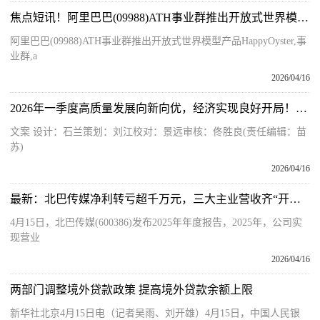
焦点短讯！阿里巴巴(09988)ATH事业群推出开放式世界模型产品HappyOyster
阿里巴巴(09988)ATH事业群推出开放式世界模型产品HappyOyster,事
业群,a
2026/04/16
2026年一季度高质量发展向新向优，经济实现良好开局！一图速览→ 热资讯
文案 设计：石兰策划：刘江校对：景远审核：佟胜良(责任编辑：苗
苏)
2026/04/16
最新：北巴传媒净利转亏超千万元，三大主业营收齐“开倒车”，参股公司发生重大减值损失
4月15日，北巴传媒(600386)发布2025年年度报告，2025年，公司实
现营业
2026/04/16
两部门调整境外贷款政策 提高境外贷款余额上限
新华社北京4月15日电（记者吴雨、刘开雄）4月15日，中国人民银