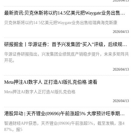
2026/04/13
最新资讯:贝克休斯将以约14.5亿美元把Waygate业务出售给瑞典海克斯康
贝克休斯将以约14 5亿美元把Waygate业务出售给瑞典海克斯康
2026/04/13
研报掘金丨华源证券：首予兴发集团“买入”评级，后续规划项目多，分红力度优异
华源证券研报指出，兴发集团业绩筑底产销稳步提升，未来多矩阵共
开花。
2026/04/13
Meta押注AI数字人 正打造AI版扎克伯格 速看
Meta押注AI数字人正打造AI版扎克伯格
2026/04/13
港股异动 | 天齐锂业(09696)午前涨超5% 大摩预计旺季期间市场供应将进一步收紧
智通财经APP获悉，天齐锂业(09696)午前涨超5%，截至发稿，涨4
87%，报5