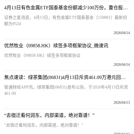
4月13日有色金属ETF国泰基金份额减少100万份，重仓股紫金矿业、洛阳钼业、北方稀土-今日精选
证券之星消息，4月13日，有色金属ETF国泰基金（159881）最新份
额为9524
2026/04/14
优然牧业（09858.HK）续签多项框架协议_微速讯
优然牧业（09858 HK）续签多项框架协议
2026/04/14
焦点速读：绿茶集团(06831)4月13日斥资461.09万港元回购54.96万股
智通财经APP讯，绿茶集团(06831)发布公告，于2026年4月13日斥资
461 09
2026/04/13
“去宿迁看何润东，内部渠道，绝对靠谱！”
“去宿迁看何润东，内部渠道，绝对靠谱！”