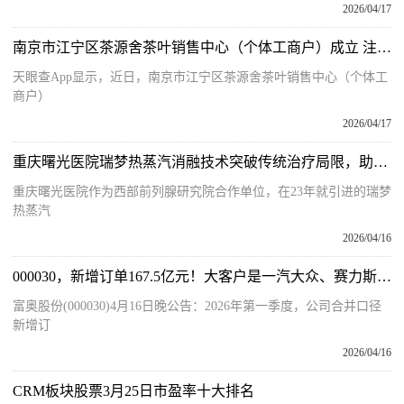
2026/04/17
南京市江宁区茶源舍茶叶销售中心（个体工商户）成立 注册资本10万人民币-前沿热点
天眼查App显示，近日，南京市江宁区茶源舍茶叶销售中心（个体工
商户）
2026/04/17
重庆曙光医院瑞梦热蒸汽消融技术突破传统治疗局限，助力男性前列腺增生康复！
重庆曙光医院作为西部前列腺研究院合作单位，在23年就引进的瑞梦
热蒸汽
2026/04/16
000030，新增订单167.5亿元！大客户是一汽大众、赛力斯、奇瑞汽车！ 聚焦
富奥股份(000030)4月16日晚公告：2026年第一季度，公司合并口径
新增订
2026/04/16
CRM板块股票3月25日市盈率十大排名