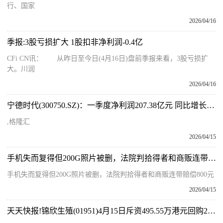
行、国家
2026/04/16
季报:3股亏损扩大 1股扣非净利润-0.4亿
CFi CN讯： 从昨日至今日(4月16日)盘前季报来看，3股亏损扩
大。川润
2026/04/16
宁德时代(300750.SZ)：一季度净利润207.38亿元 同比增长48.52%-微资讯
,格隆汇
2026/04/15
手机失而复得但200G照片被删，法院判拾得者和商贩连带赔偿800元 今日关注
手机失而复得但200G照片被删，法院判拾得者和商贩连带赔偿800元
2026/04/15
天天快报!锦欣生殖(01951)4月15日斥资495.55万港元回购206.6万股