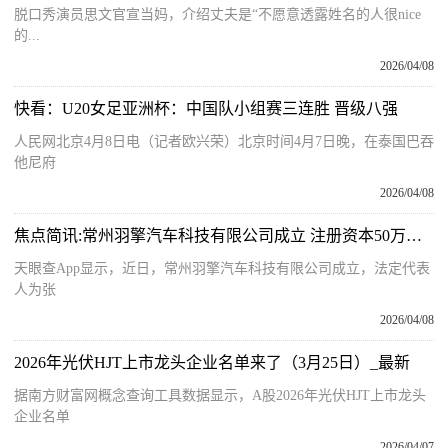
脱口秀演员思文官宣当妈，介绍丈夫是“不愿意透露姓名的人很nice
的...
2026/04/08
快看：U20女足亚洲杯：中国队小组赛三连胜 晋级八强
人民网北京4月8日电（记者欧兴荣）北京时间4月7日晚，在泰国巴吞
他尼府
2026/04/08
焦点简讯:常州羽擎汽车科技有限公司成立 注册资本50万人民币
天眼查App显示，近日，常州羽擎汽车科技有限公司成立，法定代表
人为张
2026/04/08
2026年光伏HJT上市龙头企业名单来了（3月25日）_最新
据南方财富网概念查询工具数据显示，A股2026年光伏HJT上市龙头
企业名单
2026/04/07