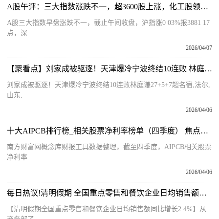
A股午评：三大指数涨跌不一，超3600股上涨，化工股领涨 新资讯
A股三大指数早盘涨跌不一，截止午间收盘，沪指涨0 03%报3881 17
点，深
2026/04/07
【聚看点】刘家成被驱逐！天津爆冷宁波终结10连败 林庭谦27+5+7超名宿
刘家成被驱逐！天津爆冷宁波终结10连败林庭谦27+5+7超名宿,法尔,
山东,
2026/04/06
十大AIPCB排行榜_相关股票净利率榜单（四季度） 焦点热门
南方财富网概念库财报工具数据整理，截至四季度，AIPCB相关股票
净利率
2026/04/06
每日热议!清明假期 全国重点零售和餐饮企业日均销售额同比增长2.4%
【清明假期全国重点零售和餐饮企业日均销售额同比增长2 4%】从