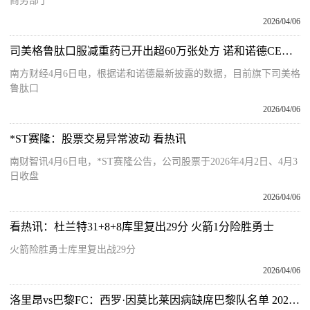
商务部了
2026/04/06
司美格鲁肽口服减重药已开出超60万张处方 诺和诺德CEO：减重药市场目前仅触及“皮毛”-百事通
南方财经4月6日电，根据诺和诺德最新披露的数据，目前旗下司美格
鲁肽口
2026/04/06
*ST赛隆：股票交易异常波动 看热讯
南财智讯4月6日电，*ST赛隆公告，公司股票于2026年4月2日、4月3
日收盘
2026/04/06
看热讯：杜兰特31+8+8库里复出29分 火箭1分险胜勇士
火箭险胜勇士库里复出战29分
2026/04/06
洛里昂vs巴黎FC：西罗·因莫比莱因病缺席巴黎队名单 2026年4月5日