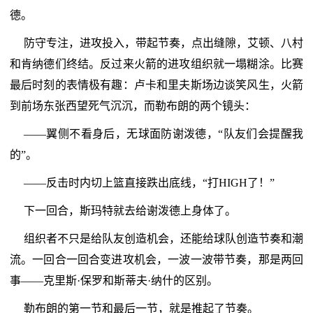
德。
防守专注，进攻投入，带起节奏，点出缝隙，艾顿、八村
和肯纳德们终结。反过来火箭的进攻组织就一塌糊涂。比赛
最后时刻的表情极有趣：卢卡和里夫斯场边谈笑风生，火箭
到前场东张西望死气沉沉，而勒布朗的两个镜头：
——翼侧不看身后，无球面防谢泼德，“队友们会提醒我
的”。
——反击时内切上篮直接跌出底线，“打HIGH了！”
下一回合，斯玛特就去给谢泼德上身体了。
组织者不只是给队友创造机会，还能给球队创造节奏和潮
流。一回合一回合变进攻机会，一波一波带节奏，那是两回
事——克里斯·保罗和斯蒂夫·纳什的区别。
勒布朗的第一节和最后一节，就是推起了节奏。