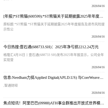
2026/04/16
[年报]*ST熊猫(600599):*ST熊猫关于延期披露2025年年度报告及退市风险提示性公告
原标题:*ST熊猫:*ST熊猫关于延期披露2025年年度报告及退市风险提
示性公
2026/04/16
今日热搜:壹石通(688733.SH)：2025年净亏损2212.24万元
格隆汇4月16日丨壹石通(688733 SH)发布2025年年报显示，公司全年
实现营
2026/04/16
信息:Needham力挺Applied Digital(APLD.US) 与CoreWeave租约调整有望降低资本成本
,智通财经
2026/04/16
焦点短讯！阿里巴巴(09988)ATH事业群推出开放式世界模型产品HappyOyster