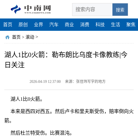
搜索
首页
原创
业界
汽车
商业
消费
科技
生活
聚焦
>
首页
>
滚动
湖人1比0火箭：勒布朗比乌度卡像教练|今
日关注
2026-04-19 12:37:00
来源：张佳玮写字的地方
湖人1比0火箭。
本来是西四对西五。然后卢卡和里夫斯受伤，赔率倒向火
箭。
然后杜兰特受伤。比赛混沌。