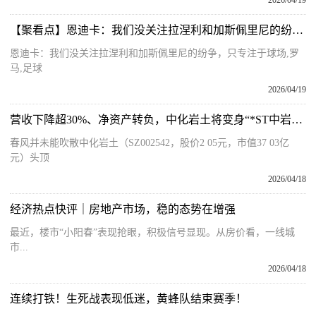
2026/04/19
【聚看点】恩迪卡：我们没关注拉涅利和加斯佩里尼的纷争，只专注于球场
恩迪卡：我们没关注拉涅利和加斯佩里尼的纷争，只专注于球场,罗
马,足球
2026/04/19
营收下降超30%、净资产转负，中化岩土将变身“*ST中岩”！16亿元债务告急，国资大股东“输血”能撑多久？
春风并未能吹散中化岩土（SZ002542，股价2 05元，市值37 03亿
元）头顶
2026/04/18
经济热点快评｜房地产市场，稳的态势在增强
最近，楼市“小阳春”表现抢眼，积极信号显现。从房价看，一线城
市...
2026/04/18
连续打铁！生死战表现低迷，黄蜂队结束赛季！