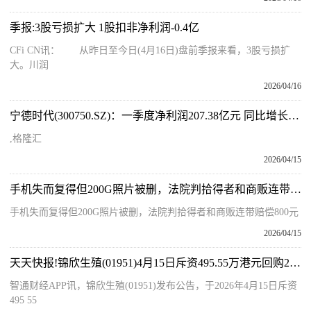
季报:3股亏损扩大 1股扣非净利润-0.4亿
CFi CN讯： 从昨日至今日(4月16日)盘前季报来看，3股亏损扩
大。川润
2026/04/16
宁德时代(300750.SZ)：一季度净利润207.38亿元 同比增长48.52%-微资讯
,格隆汇
2026/04/15
手机失而复得但200G照片被删，法院判拾得者和商贩连带赔偿800元 今日关注
手机失而复得但200G照片被删，法院判拾得者和商贩连带赔偿800元
2026/04/15
天天快报!锦欣生殖(01951)4月15日斥资495.55万港元回购206.6万股
智通财经APP讯，锦欣生殖(01951)发布公告，于2026年4月15日斥资
495 55