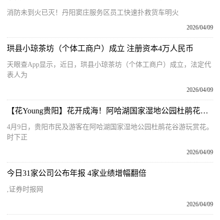
消防未到火已灭！丹阳窦庄服务区员工快速扑救货车明火
2026/04/09
珙县小琼茶坊（个体工商户）成立 注册资本4万人民币
天眼查App显示，近日，珙县小琼茶坊（个体工商户）成立，法定代
表人为
2026/04/09
【花Young贵阳】花开成海！阿哈湖国家湿地公园杜鹃花谷迎来最佳观赏期 当前关注
4月9日，贵阳市民及游客在阿哈湖国家湿地公园杜鹃花谷游玩赏花。
时下正
2026/04/09
今日31家公司公布年报 4家业绩增幅翻倍
,证券时报网
2026/04/09