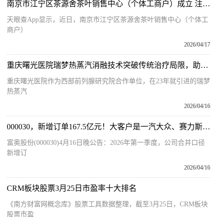
南京市江宁区茶源舍茶叶销售中心（个体工商户）成立 注册资本10万人民币-前沿热点
天眼查App显示，近日，南京市江宁区茶源舍茶叶销售中心（个体工
商户）
2026/04/17
重庆曙光医院瑞梦热蒸汽消融技术突破传统治疗局限，助力男性前列腺增生康复！
重庆曙光医院作为西部前列腺研究院合作单位，在23年就引进的瑞梦
热蒸汽
2026/04/16
000030，新增订单167.5亿元！大客户是一汽大众、赛力斯、奇瑞汽车！ 聚焦
富奥股份(000030)4月16日晚公告：2026年第一季度，公司合并口径
新增订
2026/04/16
CRM板块股票3月25日市盈率十大排名
《南方财富网概念库》股票工具数据整理，截至3月25日，CRM板块
股票市盈