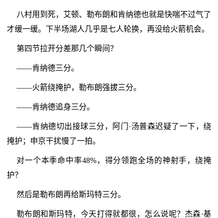
八村用到死，艾顿、勒布朗和肯纳德也就是快喘不过气了
才缓一缓。下半场湖人几乎是七人轮换，再没给火箭机会。
第四节拉开分差那几个瞬间？
——肯纳德三分。
——火箭绕掩护，勒布朗强拔三分。
——肯纳德追身三分。
——肯纳德切出接球三分，阿门·汤普森迟疑了一下，绕
掩护；申京干扰慢了一拍。
对一个本季命中率48%，得分领跑全场的神射手，绕掩
护？
然后是勒布朗再给斯玛特三分。
勒布朗和斯玛特，今天打得就都很，怎么说呢？杰森·基