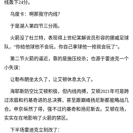
线轰下24分。
乌度卡：啊那我守内线？
于是湖人第四节三分雨。
火箭没了杜兰特，表现得上世纪某解说员形容的挪威足球
队，“你给他球他不会玩，你自己拿球他一抢就会玩了”。
第二节火箭的逼近，靠的是施压绞杀；也源于雷迪克一个
小失误：
让勒布朗坐太久了，让艾顿休息太久了。
海耶斯防空比艾顿积极，但内线肉搏，艾顿2021年可是跨
过浓眉和约基奇进的总决赛，甚至跟巅峰扬尼斯都能略战几
合。申京纵然了得，强不过约基奇和扬尼斯去。艾顿在场，
实实在在地影响了火箭的禁区。
下半场雷迪克立刻改了：