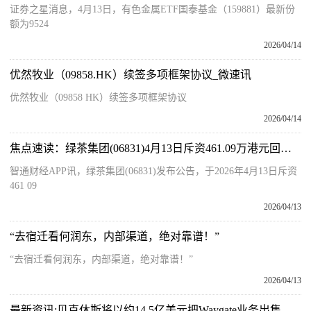
证券之星消息，4月13日，有色金属ETF国泰基金（159881）最新份
额为9524
2026/04/14
优然牧业（09858.HK）续签多项框架协议_微速讯
优然牧业（09858 HK）续签多项框架协议
2026/04/14
焦点速读：绿茶集团(06831)4月13日斥资461.09万港元回购54.96万股
智通财经APP讯，绿茶集团(06831)发布公告，于2026年4月13日斥资
461 09
2026/04/13
“去宿迁看何润东，内部渠道，绝对靠谱！”
“去宿迁看何润东，内部渠道，绝对靠谱！”
2026/04/13
最新资讯:贝克休斯将以约14.5亿美元把Waygate业务出售给瑞典海克斯康