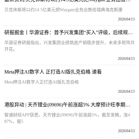
贝克休斯将以约14 5亿美元把Waygate业务出售给瑞典海克斯康
2026/04/13
研报掘金丨华源证券：首予兴发集团“买入”评级，后续规划项目多，分红力度优异
华源证券研报指出，兴发集团业绩筑底产销稳步提升，未来多矩阵共
开花。
2026/04/13
Meta押注AI数字人 正打造AI版扎克伯格 速看
Meta押注AI数字人正打造AI版扎克伯格
2026/04/13
港股异动 | 天齐锂业(09696)午前涨超5% 大摩预计旺季期间市场供应将进一步收紧
智通财经APP获悉，天齐锂业(09696)午前涨超5%，截至发稿，涨4
87%，报5
2026/04/13