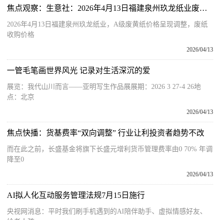
焦点观察：生意社：2026年4月13日福建泉州玖龙纸业废纸收购价格上调
2026年4月13日福建泉州玖龙纸业，A级废黄纸价格呈现调整，废纸
收购价格
2026/04/13
一管毛笔画世界风光 记录对生活深沉的爱
展览：我代山川而言——亚明写生作品展展期：2026 3 27-4 26地
点：北京
2026/04/13
焦点快播：货基费率“双向调整” 行业让利投资者趋势不改
而在此之前，长盛基金将旗下长盛元增利货币管理费率由0 70% 年调
降至0
2026/04/13
AI拟人化互动服务管理法规7月15日施行
央视网消息：平时我们刷手机遇到的AI陪伴助手、虚拟情感好友、