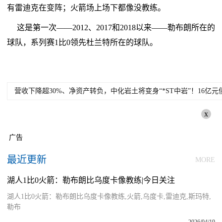
有雷迪克在变阵；火箭场上场下都像没教练。
这是第一次——2012、2017和2018以来——勒布朗所在的
球队，系列赛1比0领先杜兰特所在的球队。
营收下降超30%、净资产转负，中化岩土将变身“*ST中岩”！16亿
x
广告
最近更新
MORE
湖人1比0火箭：勒布朗比乌度卡像教练|今日关注
湖人1比0火箭：勒布朗比乌度卡像教练,火箭,乌度卡,雷迪克,斯玛特,
勒布