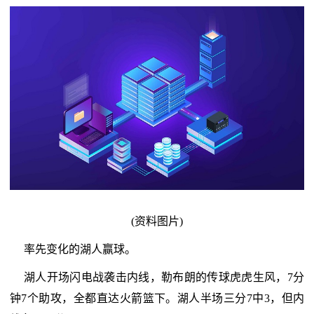
(资料图片)
率先变化的湖人赢球。
湖人开场闪电战袭击内线，勒布朗的传球虎虎生风，7分
钟7个助攻，全都直达火箭篮下。湖人半场三分7中3，但内