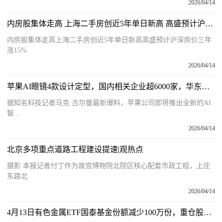
2026/04/14
内房股集体走高 上海二手房创近5年单日新高 高盛预计沪深房价三年涨15%
内房股集体走高上海二手房创近5年单日新高高盛预计沪深房价三年
涨15%
2026/04/14
苹果AI眼镜4款设计定型，国内相关企业超6000家，华东华南逾六成
据知名科技记者马克·古尔曼最新爆料，苹果公司即将推出全新的AI
智...
2026/04/14
北京多项重点道路工程建设提速|观热点
摄影 本报记者付丁作为故宫博物院北院区核心配套市政工程，上庄
东路北
2026/04/14
4月13日有色金属ETF国泰基金份额减少100万份，重仓股紫金矿业、洛阳钼业、北方稀土-今日精选