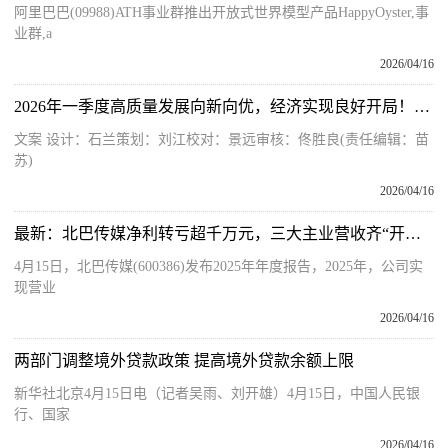
阿里巴巴(09988)ATH事业群推出开放式世界模型产品HappyOyster,事
业群,a
2026/04/16
2026年一季度高质量发展向新向优，经济实现良好开局！一图速览→ 热资讯
文案 设计：石兰策划：刘江校对：景远审核：佟胜良(责任编辑：苗
苏)
2026/04/16
最新：北巴传媒净利转亏超千万元，三大主业营收齐“开倒车”，参股公司发生重大减值损失
4月15日，北巴传媒(600386)发布2025年年度报告，2025年，公司实
现营业
2026/04/16
两部门调整境外贷款政策 提高境外贷款余额上限
新华社北京4月15日电（记者吴雨、刘开雄）4月15日，中国人民银
行、国家
2026/04/16